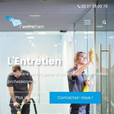
02 37 38 00 78
Bienvenue !
L'Entretien
Partenaire de l'hygiène et de la propreté en milieu
professionnel
Plus d'infos !
Contactez-nous !